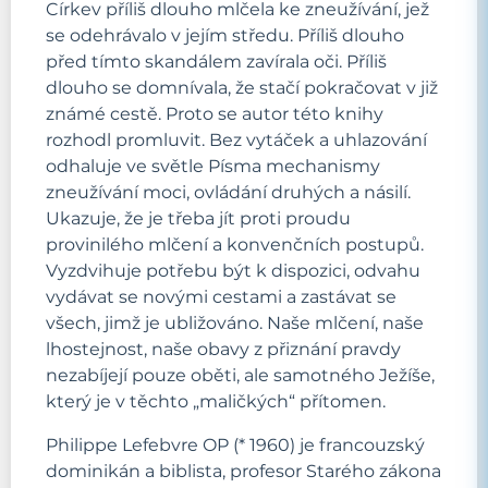
Církev příliš dlouho mlčela ke zneužívání, jež
se odehrávalo v jejím středu. Příliš dlouho
před tímto skandálem zavírala oči. Příliš
dlouho se domnívala, že stačí pokračovat v již
známé cestě. Proto se autor této knihy
rozhodl promluvit. Bez vytáček a uhlazování
odhaluje ve světle Písma mechanismy
zneužívání moci, ovládání druhých a násilí.
Ukazuje, že je třeba jít proti proudu
provinilého mlčení a konvenčních postupů.
Vyzdvihuje potřebu být k dispozici, odvahu
vydávat se novými cestami a zastávat se
všech, jimž je ubližováno. Naše mlčení, naše
lhostejnost, naše obavy z přiznání pravdy
nezabíjejí pouze oběti, ale samotného Ježíše,
který je v těchto „maličkých“ přítomen.
Philippe Lefebvre OP (* 1960) je francouzský
dominikán a biblista, profesor Starého zákona