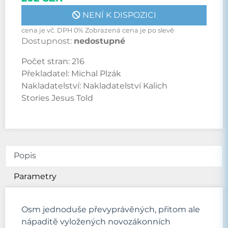
NENÍ K DISPOZICI
cena je vč. DPH 0% Zobrazená cena je po slevě
Dostupnost:
nedostupné
Počet stran:
216
Překladatel:
Michal Plzák
Nakladatelství:
Nakladatelství Kalich
Stories Jesus Told
Popis
Parametry
Osm jednoduše převyprávěných, přitom ale
nápaditě vyložených novozákonních