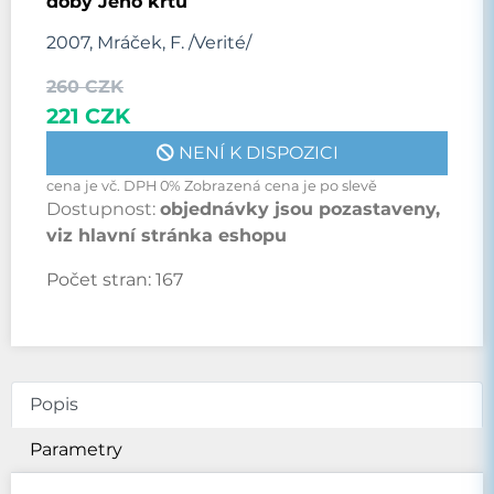
doby Jeho křtu
2007, Mráček, F. /Verité/
260 CZK
221 CZK
NENÍ K DISPOZICI
cena je vč. DPH 0% Zobrazená cena je po slevě
Dostupnost:
objednávky jsou pozastaveny,
viz hlavní stránka eshopu
Počet stran:
167
Popis
Parametry