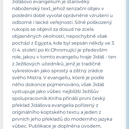
Jidášovo evangelium je starověký
náboženský text, jehož senzační objev v
poslední době vyvolal oprávněné vzrušení u
odborné i laické veřejnosti. Silně poškozený
rukopis se objevil za dosud ne zcela
objasněných okolností, nepochybně však
pochází z Egypta, kde byl sepsán někdy ve 3.
či 4. století po Kr.Ohromující je především
role, jakou v tomto evangeliu hraje Jidáš - ten
z Ježíšových učedníků, jenž je tradičně
vykreslován jako sprostý a zištný zrádce
svého Mistra. V evangeliu, které je podle
něho dokonce pojmenováno, však Jidáš
vystupuje jako vůbec nejbližší Ježíšův
spolupracovník.Kniha přináší první český
překlad Jidášova evangelia pořízený z
originálního koptského textu a jeden z
prvních jeho překladů do moderního jazyka
vůbec. Publikace je doplněna úvodem,