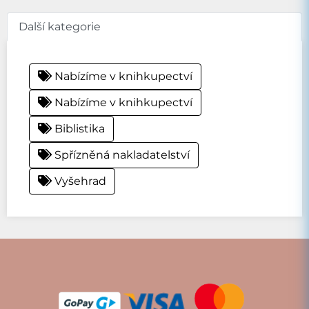
Další kategorie
Nabízíme v knihkupectví
Nabízíme v knihkupectví
Biblistika
Spřízněná nakladatelství
Vyšehrad