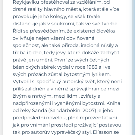
Reykjavíku přestěhoval za vzděláním, od
drsné reality hlavního města, která stále více
provokuje jeho kolegy, se však trvale
distancuje jak v soukromí, tak ve své tvorbě.
Řídí se přesvědčením, že existenci člověka
ovlivňuje nejen všemi obviňovaná
společnost, ale také příroda, iracionální síly a
třeba i ticho, tedy jevy, které dokáže zachytit
právě jen umění. První ze svých četných
básnických sbírek vydal v roce 1983 a i ve
svých prózách zůstal bytostným lyrikem.
Vytvořil si specifický autorský svět, který není
příliš zalidněn a v němž splývají hranice mezi
živým a mrtvým, mezi lidmi, zvířaty a
nadpřirozenými i vysněnými bytostmi. Kniha
od řeky Sandá (Sandárbókin, 2007) je jeho
předposlední novelou, plně reprezentativní
jak pro vnímání prostředí prožívající postavou,
tak pro autorův vypravěčský styl. Elíasson se