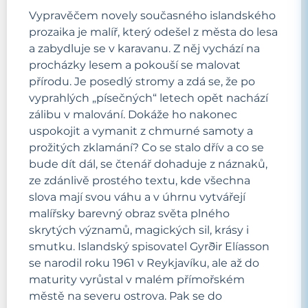
Vypravěčem novely současného islandského
prozaika je malíř, který odešel z města do lesa
a zabydluje se v karavanu. Z něj vychází na
procházky lesem a pokouší se malovat
přírodu. Je posedlý stromy a zdá se, že po
vyprahlých „písečných“ letech opět nachází
zálibu v malování. Dokáže ho nakonec
uspokojit a vymanit z chmurné samoty a
prožitých zklamání? Co se stalo dřív a co se
bude dít dál, se čtenář dohaduje z náznaků,
ze zdánlivě prostého textu, kde všechna
slova mají svou váhu a v úhrnu vytvářejí
malířsky barevný obraz světa plného
skrytých významů, magických sil, krásy i
smutku. Islandský spisovatel Gyrðir Elíasson
se narodil roku 1961 v Reykjavíku, ale až do
maturity vyrůstal v malém přímořském
městě na severu ostrova. Pak se do