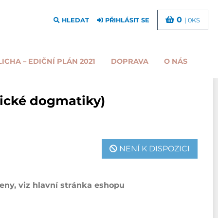
0
HLEDAT
PŘIHLÁSIT SE
| 0KS
LICHA – EDIČNÍ PLÁN 2021
DOPRAVA
O NÁS
ické dogmatiky)
NENÍ K DISPOZICI
ny, viz hlavní stránka eshopu