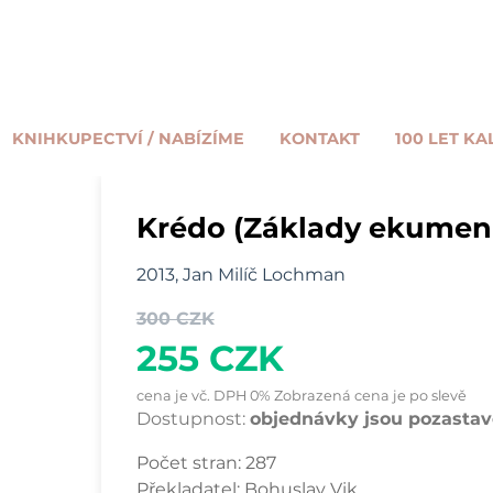
KNIHKUPECTVÍ / NABÍZÍME
KONTAKT
100 LET KA
Krédo (Základy ekumen
2013, Jan Milíč Lochman
300 CZK
255 CZK
cena je vč. DPH 0% Zobrazená cena je po slevě
Dostupnost:
objednávky jsou pozastave
Počet stran:
287
Překladatel:
Bohuslav Vik