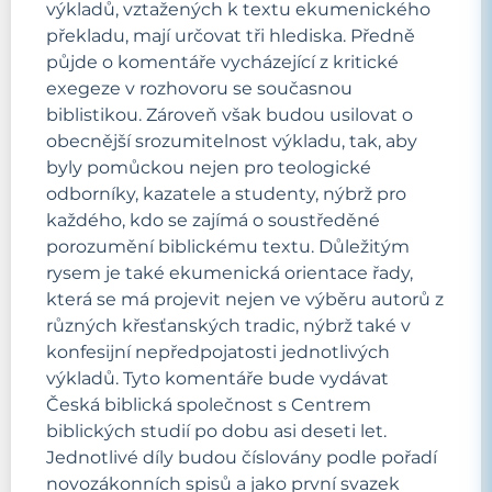
výkladů, vztažených k textu ekumenického
překladu, mají určovat tři hlediska. Předně
půjde o komentáře vycházející z kritické
exegeze v rozhovoru se současnou
biblistikou. Zároveň však budou usilovat o
obecnější srozumitelnost výkladu, tak, aby
byly pomůckou nejen pro teologické
odborníky, kazatele a studenty, nýbrž pro
každého, kdo se zajímá o soustředěné
porozumění biblickému textu. Důležitým
rysem je také ekumenická orientace řady,
která se má projevit nejen ve výběru autorů z
různých křesťanských tradic, nýbrž také v
konfesijní nepředpojatosti jednotlivých
výkladů. Tyto komentáře bude vydávat
Česká biblická společnost s Centrem
biblických studií po dobu asi deseti let.
Jednotlivé díly budou číslovány podle pořadí
novozákonních spisů a jako první svazek