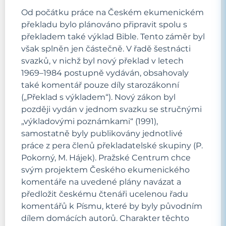
Od počátku práce na Českém ekumenickém
překladu bylo plánováno připravit spolu s
překladem také výklad Bible. Tento záměr byl
však splněn jen částečně. V řadě šestnácti
svazků, v nichž byl nový překlad v letech
1969–1984 postupně vydáván, obsahovaly
také komentář pouze díly starozákonní
(„Překlad s výkladem“). Nový zákon byl
později vydán v jednom svazku se stručnými
„výkladovými poznámkami“ (1991),
samostatně byly publikovány jednotlivé
práce z pera členů překladatelské skupiny (P.
Pokorný, M. Hájek). Pražské Centrum chce
svým projektem Českého ekumenického
komentáře na uvedené plány navázat a
předložit českému čtenáři ucelenou řadu
komentářů k Písmu, které by byly původním
dílem domácích autorů. Charakter těchto