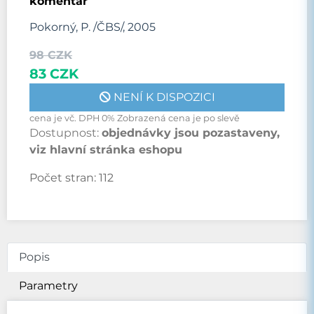
komentář
Pokorný, P. /ČBS/, 2005
98 CZK
83 CZK
NENÍ K DISPOZICI
cena je vč. DPH 0% Zobrazená cena je po slevě
Dostupnost:
objednávky jsou pozastaveny,
viz hlavní stránka eshopu
Počet stran:
112
Popis
Parametry