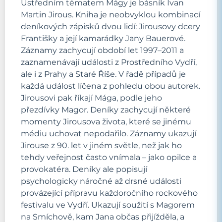
Ústředním tématem Mágy je básník Ivan
Martin Jirous. Kniha je neobvyklou kombinací
deníkových zápisků dvou lidí: Jirousovy dcery
Františky a její kamarádky Jany Bauerové.
Záznamy zachycují období let 1997–2011 a
zaznamenávají události z Prostředního Vydří,
ale i z Prahy a Staré Říše. V řadě případů je
každá událost líčena z pohledu obou autorek.
Jirousovi pak říkají Mága, podle jeho
přezdívky Magor. Deníky zachycují některé
momenty Jirousova života, které se jinému
médiu uchovat nepodařilo. Záznamy ukazují
Jirouse z 90. let v jiném světle, než jak ho
tehdy veřejnost často vnímala – jako opilce a
provokatéra. Deníky ale popisují
psychologicky náročné až drsné události
provázející přípravu každoročního rockového
festivalu ve Vydří. Ukazují soužití s Magorem
na Smíchově, kam Jana občas přijížděla, a