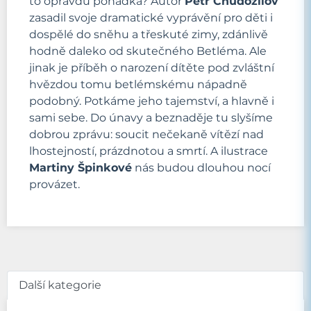
to opravdu pohádka? Autor
Petr Chudožilov
zasadil svoje dramatické vyprávění pro děti i
dospělé do sněhu a třeskuté zimy, zdánlivě
hodně daleko od skutečného Betléma. Ale
jinak je příběh o narození dítěte pod zvláštní
hvězdou tomu betlémskému nápadně
podobný. Potkáme jeho tajemství, a hlavně i
sami sebe. Do únavy a beznaděje tu slyšíme
dobrou zprávu: soucit nečekaně vítězí nad
lhostejností, prázdnotou a smrtí. A ilustrace
Martiny Špinkové
nás budou dlouhou nocí
provázet.
Další kategorie