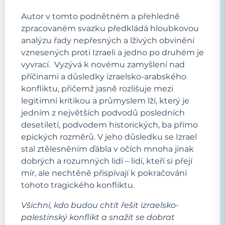
Autor v tomto podnětném a přehledně
zpracovaném svazku předkládá hloubkovou
analýzu řady nepřesných a lživých obvinění
vznesených proti Izraeli a jedno po druhém je
vyvrací. Vyzývá k novému zamyšlení nad
příčinami a důsledky izraelsko-arabského
konfliktu, přičemž jasně rozlišuje mezi
legitimní kritikou a průmyslem lží, který je
jedním z největších podvodů posledních
desetiletí, podvodem historických, ba přímo
epických rozměrů. V jeho důsledku se Izrael
stal ztělesněním ďábla v očích mnoha jinak
dobrých a rozumných lidí – lidí, kteří si přejí
mír, ale nechtěně přispívají k pokračování
tohoto tragického konfliktu.
Všichni, kdo budou chtít řešit izraelsko-
palestinský konflikt a snažit se dobrat