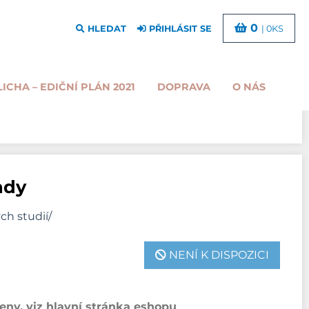
0
HLEDAT
PŘIHLÁSIT SE
| 0KS
LICHA – EDIČNÍ PLÁN 2021
DOPRAVA
O NÁS
ady
ch studií/
NENÍ K DISPOZICI
ny, viz hlavní stránka eshopu