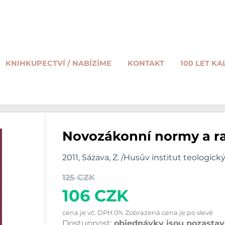
KNIHKUPECTVÍ / NABÍZÍME
KONTAKT
100 LET KA
Novozákonní normy a r
2011, Sázava, Z. /Husův institut teologický
125 CZK
106 CZK
cena je vč. DPH 0% Zobrazená cena je po slevě
Dostupnost:
objednávky jsou pozastave