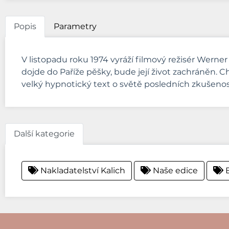
Popis
Parametry
V listopadu roku 1974 vyráží filmový režisér Werne
dojde do Paříže pěšky, bude její život zachráněn. Chů
velký hypnotický text o světě posledních zkušenos
Další kategorie
Nakladatelství Kalich
Naše edice
B