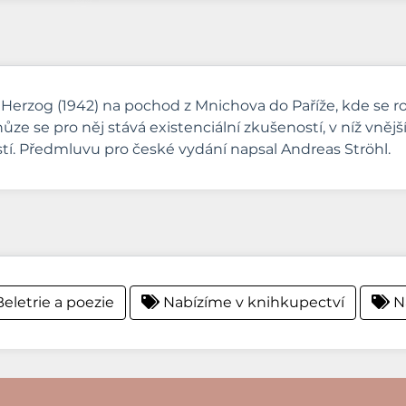
r Herzog (1942) na pochod z Mnichova do Paříže, kde se ro
ze se pro něj stává existenciální zkušeností, v níž vnější a
tí. Předmluvu pro české vydání napsal Andreas Ströhl.
eletrie a poezie
Nabízíme v knihkupectví
Na