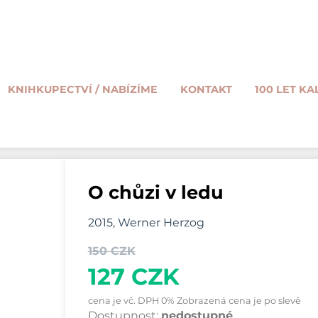
KNIHKUPECTVÍ / NABÍZÍME
KONTAKT
100 LET KA
O chůzi v ledu
2015, Werner Herzog
150 CZK
127 CZK
cena je vč. DPH 0% Zobrazená cena je po slevě
Dostupnost:
nedostupné