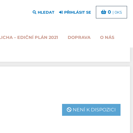
0
HLEDAT
PŘIHLÁSIT SE
| 0KS
LICHA – EDIČNÍ PLÁN 2021
DOPRAVA
O NÁS
NENÍ K DISPOZICI