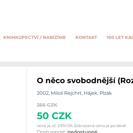
KNIHKUPECTVÍ / NABÍZÍME
KONTAKT
100 LET KA
O něco svobodnější (Ro
2002, Miloš Rejchrt, Hájek, Plzák
256 CZK
50 CZK
cena je vč. DPH 0% Zobrazená cena je po slevě
Dostupnost:
nedostupné