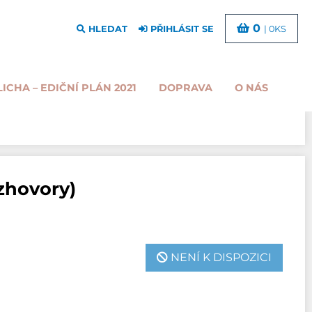
0
HLEDAT
PŘIHLÁSIT SE
| 0KS
LICHA – EDIČNÍ PLÁN 2021
DOPRAVA
O NÁS
zhovory)
NENÍ K DISPOZICI