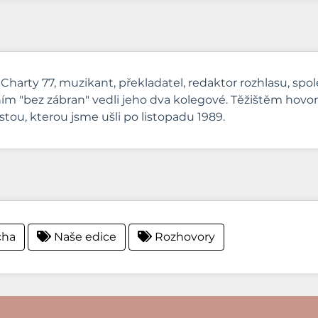
 Charty 77, muzikant, překladatel, redaktor rozhlasu, spo
m "bez zábran" vedli jeho dva kolegové. Těžištěm hovorů
cestou, kterou jsme ušli po listopadu 1989.
cha
Naše edice
Rozhovory