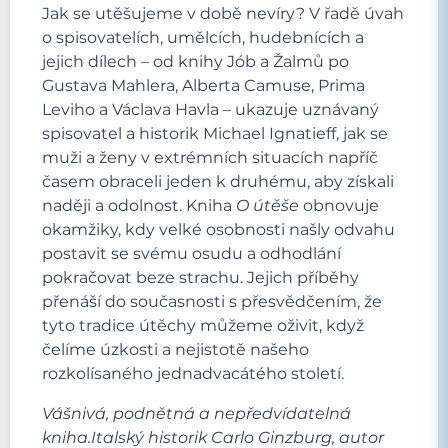
Jak se utěšujeme v době nevíry? V řadě úvah
o spisovatelích, umělcích, hudebnících a
jejich dílech – od knihy Jób a Žalmů po
Gustava Mahlera, Alberta Camuse, Prima
Leviho a Václava Havla – ukazuje uznávaný
spisovatel a historik Michael Ignatieff, jak se
muži a ženy v extrémních situacích napříč
časem obraceli jeden k druhému, aby získali
naději a odolnost. Kniha
O útěše
obnovuje
okamžiky, kdy velké osobnosti našly odvahu
postavit se svému osudu a odhodlání
pokračovat beze strachu. Jejich příběhy
přenáší do současnosti s přesvědčením, že
tyto tradice útěchy můžeme oživit, když
čelíme úzkosti a nejistotě našeho
rozkolísaného jednadvacátého století.
Vášnivá, podnětná a nepředvídatelná
kniha.Italský historik Carlo Ginzburg, autor