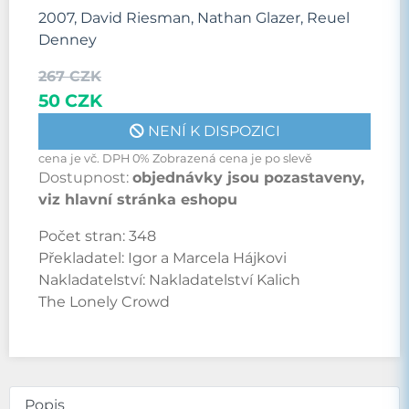
2007, David Riesman, Nathan Glazer, Reuel
Denney
267 CZK
50 CZK
NENÍ K DISPOZICI
cena je vč. DPH 0% Zobrazená cena je po slevě
Dostupnost:
objednávky jsou pozastaveny,
viz hlavní stránka eshopu
Počet stran:
348
Překladatel:
Igor a Marcela Hájkovi
Nakladatelství:
Nakladatelství Kalich
The Lonely Crowd
Popis