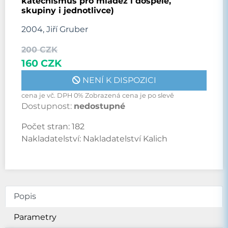
katechismus pro mládež i dospělé,
skupiny i jednotlivce)
2004, Jiří Gruber
200 CZK
160 CZK
NENÍ K DISPOZICI
cena je vč. DPH 0% Zobrazená cena je po slevě
Dostupnost:
nedostupné
Počet stran:
182
Nakladatelství:
Nakladatelství Kalich
Popis
Parametry