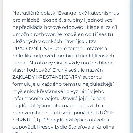
Netradičně pojatý "Evangelický katechismus
pro mládež i dospělé, skupiny i jednotlivce"
nepředkládá hotové odpovědi, klade si za cíl
umožnit rozhovor. Je rozdělen do tří sešitů
uložených v deskách. První jsou tzv.
PRACOVNÍ LISTY, které formou otázek a
několika odpovědí probírají třicet klíčových
témat. Na otázky víry je vždy možno hledat
vlastní odpověď. Druhý sešit je nazván
ZÁKLADY KŘESŤANSKÉ VÍRY; autor tu
formuluje u každého tématu nejdůležitější
myšlenky křesťanského vyznání v jeho
reformačním pojetí. Uzavírá jej Příloha s
nejdůležitějšími informace o církvích a
náboženstvích. Třetí sešit přináší STRUČNÉ
SHRNUTÍ, tj. 125 nejdůležitějších otázek a
odpovědí. Kresby Lydie Stolařová a Karolina