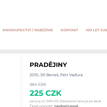
KNIHKUPECTVÍ / NABÍZÍME
KONTAKT
100 LET KA
PRADĚJINY
2010, Jiří Beneš, Petr Vaďura
264 CZK
225 CZK
cena je vč. DPH 0% Zobrazená cena je po slevě
Dostupnost:
nedostupné