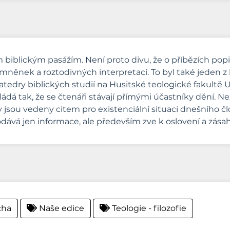
 biblickým pasážím. Není proto divu, že o příbězích popis
mněnek a roztodivných interpretací. To byl také jeden z
tedry biblických studií na Husitské teologické fakultě Uni
ádá tak, že se čtenáři stávají přímými účastníky dění. 
y jsou vedeny citem pro existenciální situaci dnešního č
ává jen informace, ale především zve k oslovení a zásah
cha
Naše edice
Teologie - filozofie