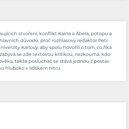
ujících stvoření, konflikt Kaina a Ábela, potopu a
 hlavních důvodů, proč rozhlasový redaktor Petr
verzity Karlovy, aby spolu hovořili o tom, co říká
Nezabývá se zde textovou kritikou, nezkoumá, kdo
lověka, takže posluchač se stává jednou z postav
u hluboko v lidském nitru.