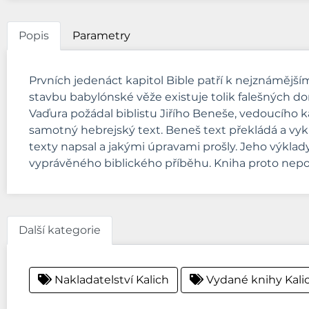
Popis
Parametry
Prvních jedenáct kapitol Bible patří k nejznámějším
stavbu babylónské věže existuje tolik falešných do
Vaďura požádal biblistu Jiřího Beneše, vedoucího ka
samotný hebrejský text. Beneš text překládá a vykl
texty napsal a jakými úpravami prošly. Jeho výklad
vyprávěného biblického příběhu. Kniha proto nepod
Další kategorie
Nakladatelství Kalich
Vydané knihy Kali