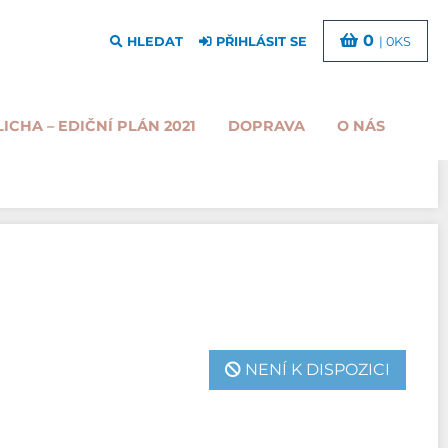
0
HLEDAT
PŘIHLÁSIT SE
| 0KS
LICHA – EDIČNÍ PLÁN 2021
DOPRAVA
O NÁS
NENÍ K DISPOZICI