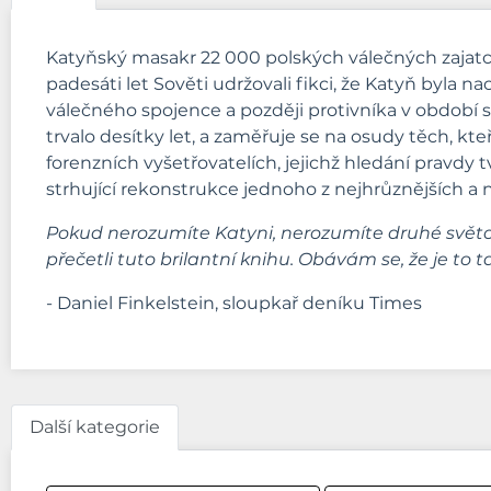
Katyňský masakr 22 000 polských válečných zajatc
padesáti let Sověti udržovali fikci, že Katyň byla
válečného spojence a později protivníka v období 
trvalo desítky let, a zaměřuje se na osudy těch, kt
forenzních vyšetřovatelích, jejichž hledání pravdy
strhující rekonstrukce jednoho z nejhrůznějších a n
Pokud nerozumíte Katyni, nerozumíte druhé světové
přečetli tuto brilantní knihu. Obávám se, že je to 
- Daniel Finkelstein, sloupkař deníku Times
Další kategorie