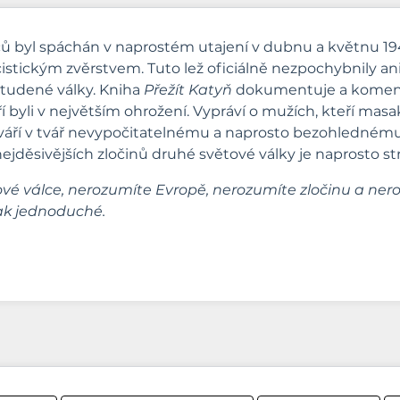
ů byl spáchán v naprostém utajení v dubnu a květnu 19
 nacistickým zvěrstvem. Tuto lež oficiálně nezpochybnily 
studené války. Kniha
Přežít Katyň
dokumentuje a komentuj
eří byli v největším ohrožení. Vypráví o mužích, kteří ma
 tváří v tvář nevypočitatelnému a naprosto bezohlednému
ejděsivějších zločinů druhé světové války je naprosto st
 válce, nerozumíte Evropě, nerozumíte zločinu a nerozu
tak jednoduché.