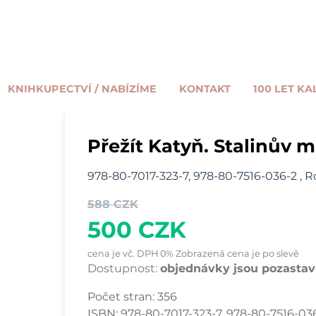
KNIHKUPECTVÍ / NABÍZÍME
KONTAKT
100 LET KA
Přežít Katyň. Stalinův 
978-80-7017-323-7, 978-80-7516-036-2 , R
588 CZK
500 CZK
cena je vč. DPH 0% Zobrazená cena je po slevě
Dostupnost:
objednávky jsou pozastave
Počet stran:
356
ISBN:
978-80-7017-323-7, 978-80-7516-03