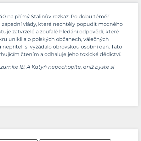
40 na přímý Stalinův rozkaz. Po dobu téměř
ani západní vlády, které nechtěly popudit mocného
e zatvrzelé a zoufalé hledání odpovědí, které
sakru unikli a o polských občanech, válečných
 nepříteli si vyžádalo obrovskou osobní daň. Tato
rhujícím čtením a odhaluje jeho toxické dědictví.
míte lži. A Katyň nepochopíte, aniž byste si