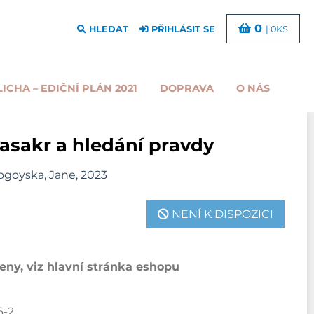
0
HLEDAT
PŘIHLÁSIT SE
| 0KS
LICHA – EDIČNÍ PLÁN 2021
DOPRAVA
O NÁS
masakr a hledání pravdy
ogoyska, Jane, 2023
NENÍ K DISPOZICI
ny, viz hlavní stránka eshopu
6-2