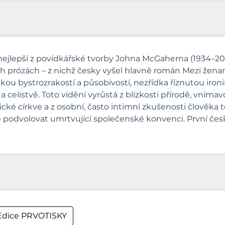
nejlepší z povídkářské tvorby Johna McGaherna (1934–200
rných prózách – z nichž česky vyšel hlavně román Mezi žen
ckou bystrozrakostí a působivostí, nezřídka říznutou iro
 celistvě. Toto vidění vyrůstá z blízkosti přírodě, vním
ké církve a z osobní, často intimní zkušenosti člověka to
 se podvolovat umrtvující společenské konvenci. První 
dice PRVOTISKY