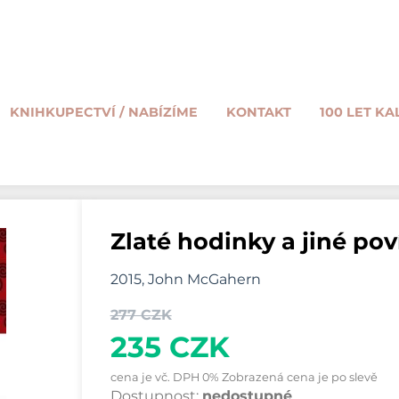
KNIHKUPECTVÍ / NABÍZÍME
KONTAKT
100 LET KA
Zlaté hodinky a jiné po
2015, John McGahern
277 CZK
235 CZK
cena je vč. DPH 0% Zobrazená cena je po slevě
Dostupnost:
nedostupné