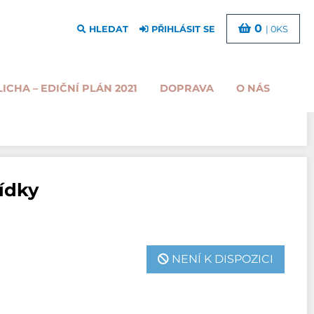
0
HLEDAT
PŘIHLÁSIT SE
| 0KS
LICHA – EDIČNÍ PLÁN 2021
DOPRAVA
O NÁS
vídky
NENÍ K DISPOZICI