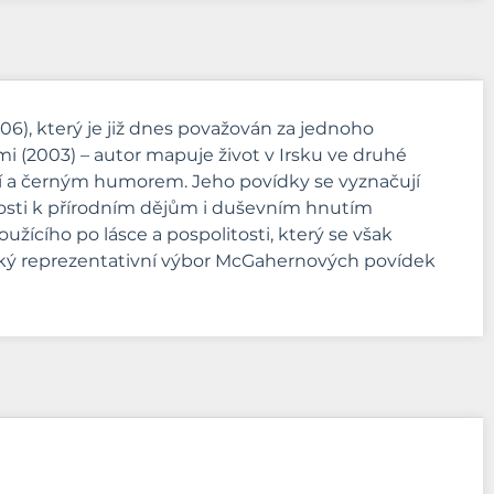
6), který je již dnes považován za jednoho
ami (2003) – autor mapuje život v Irsku ve druhé
nií a černým humorem. Jeho povídky se vyznačují
avosti k přírodním dějům i duševním hnutím
užícího po lásce a pospolitosti, který se však
český reprezentativní výbor McGahernových povídek