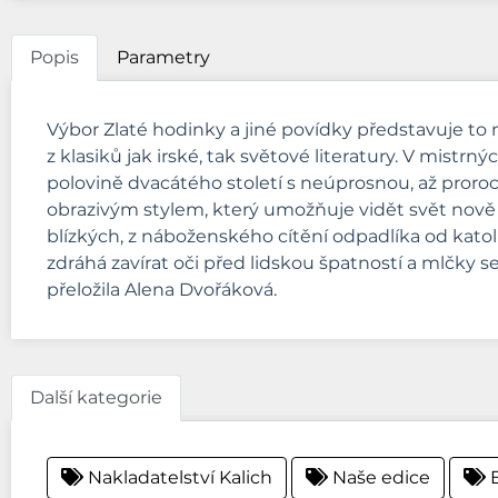
Popis
Parametry
Výbor Zlaté hodinky a jiné povídky představuje to 
z klasiků jak irské, tak světové literatury. V mist
polovině dvacátého století s neúprosnou, až proro
obrazivým stylem, který umožňuje vidět svět nově a
blízkých, z náboženského cítění odpadlíka od katolic
zdráhá zavírat oči před lidskou špatností a mlčky
přeložila Alena Dvořáková.
Další kategorie
Nakladatelství Kalich
Naše edice
E