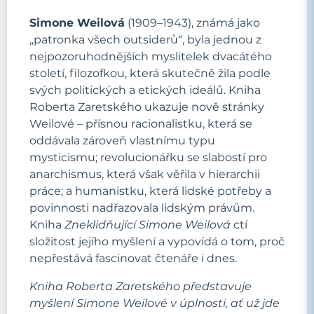
Simone Weilová
(1909–1943), známá jako
„patronka všech outsiderů“, byla jednou z
nejpozoruhodnějších myslitelek dvacátého
století, filozofkou, která skutečně žila podle
svých politických a etických ideálů. Kniha
Roberta Zaretského ukazuje nově stránky
Weilové – přísnou racionalistku, která se
oddávala zároveň vlastnímu typu
mysticismu; revolucionářku se slabostí pro
anarchismus, která však věřila v hierarchii
práce; a humanistku, která lidské potřeby a
povinnosti nadřazovala lidským právům.
Kniha
Zneklidňující Simone Weilová
ctí
složitost jejího myšlení a vypovídá o tom, proč
nepřestává fascinovat čtenáře i dnes.
Kniha Roberta Zaretského představuje
myšlení Simone Weilové v úplnosti, ať už jde