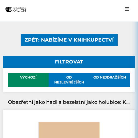
ZPĚT: NABÍZÍME V KNIHKUPECTVÍ
FILTROVAT
VÝCHOZÍ
OD
OD NEJDRAŽŠÍCH
NEJLEVNĚJŠÍCH
Obezřetní jako hadi a bezelstní jako holubice: Křesťanská odezva na násilí a válku z perspektivy „tvůrců pokoje“