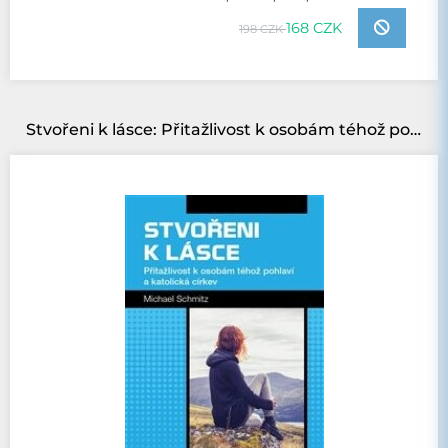
168 CZK
198 CZK
Stvořeni k lásce: Přitažlivost k osobám téhož pohlaví a katolická církev