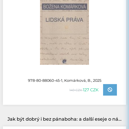
978-80-88060-45-1, Komárková, B., 2025
127 CZK
149 CZK
Jak být dobrý i bez pánaboha: a další eseje o náboženství, morálce a vědě ve svobodné společnosti