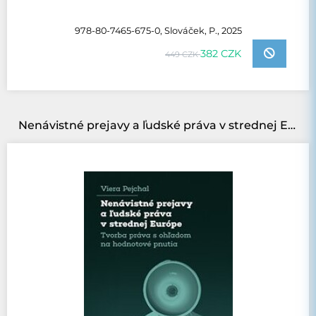
978-80-7465-675-0, Slováček, P., 2025
382 CZK
449 CZK
Nenávistné prejavy a ľudské práva v strednej Európe: Tvorba práva s ohľadom na hodnotové pnutia