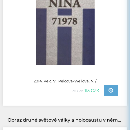
2014, Pelc, V.; Pelcová-Weilová, N. /
115 CZK
135 CZK
Obraz druhé světové války a holocaustu v německy psané literatuře