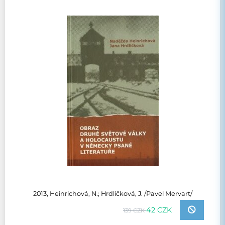
2013, Heinrichová, N.; Hrdličková, J. /Pavel Mervart/
42 CZK
139 CZK