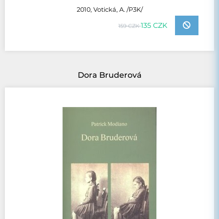
2010, Votická, A. /P3K/
135 CZK
159 CZK
Dora Bruderová