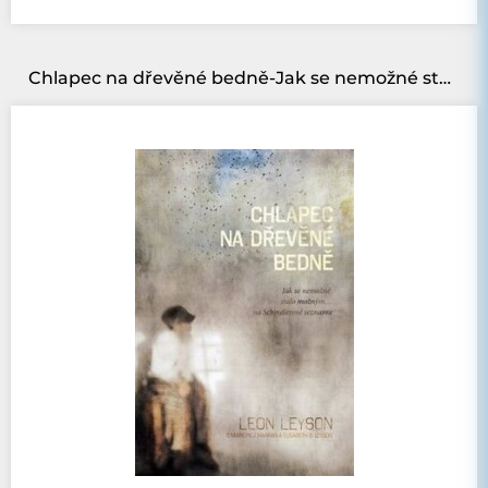
Chlapec na dřevěné bedně-Jak se nemožné stalo možným…na Schindlerově seznamu