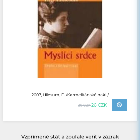
2007, Hilesum, E. /Karmelitánské nakl./
26 CZK
30 CZK
Vzpřímeně stát a zoufale věřit v zázrak