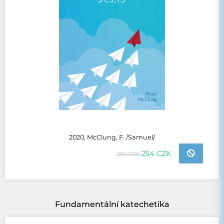
2020, McClung, F. /Samuel/
254 CZK
299 CZK
Fundamentální katechetika