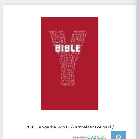
2016, Lengerke, von G. /Karmelitánské nakl./
502 CZK
590 CZK