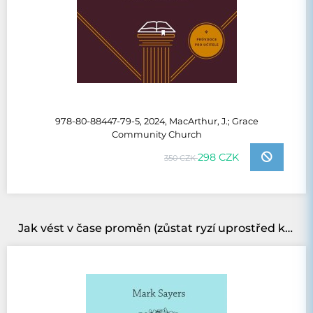
978-80-88447-79-5, 2024, MacArthur, J.; Grace
Community Church
298 CZK
350 CZK
Jak vést v čase proměn (zůstat ryzí uprostřed krizí)