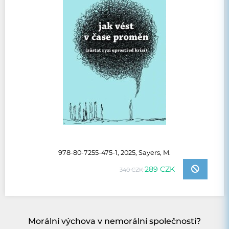
978-80-7255-475-1, 2025, Sayers, M.
289 CZK
340 CZK
Morální výchova v nemorální společnosti?