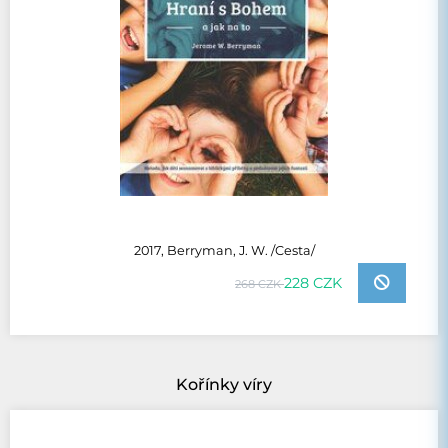
2017, Berryman, J. W. /Cesta/
228 CZK
268 CZK
Kořínky víry