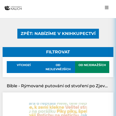
ZPĚT: NABÍZÍME V KNIHKUPECTVÍ
FILTROVAT
VÝCHOZÍ
OD
OD NEJDRAŽŠÍCH
NEJLEVNĚJŠÍCH
Bible - Rýmované putování od stvoření po Zjevení