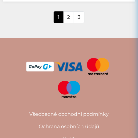
1
2
3
Všeobecné obchodní podmínky
Ochrana osobních údajů