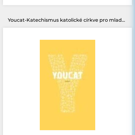
Youcat-Katechismus katolické církve pro mladé-brožovaná-3. vydání