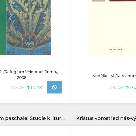
. R. /Refugium Velehrad-Roma/,
Nedělka, M./Karolinum
2008
281 CZK
251 
330 CZK
295 CZK
Mysterium paschale: Studie k liturgii velikonočního třídení