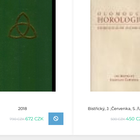
2018
Bistřický, J. ;Červenka, S. 
672 CZK
450 C
790 CZK
500 CZK