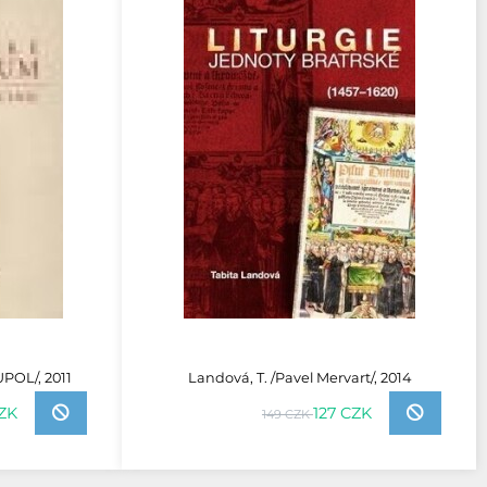
/UPOL/, 2011
Landová, T. /Pavel Mervart/, 2014
ZK
127 CZK
149 CZK