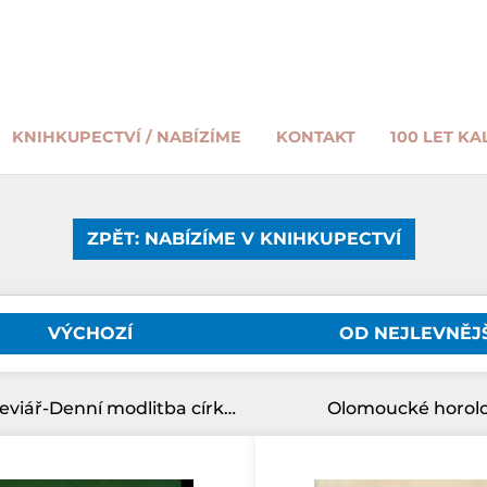
KNIHKUPECTVÍ / NABÍZÍME
KONTAKT
100 LET KA
ZPĚT: NABÍZÍME V KNIHKUPECTVÍ
VÝCHOZÍ
OD NEJLEVNĚJ
Laický breviář-Denní modlitba církve
Olomoucké horol