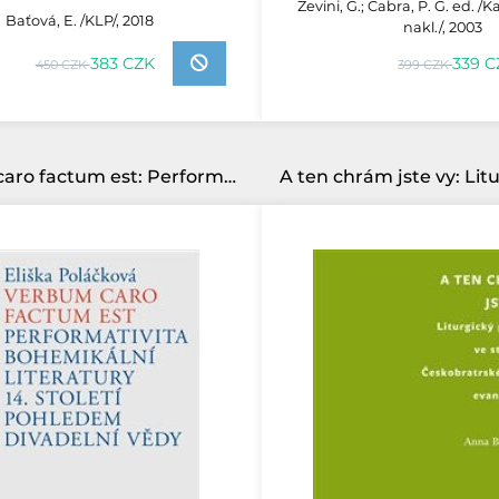
Zevini, G.; Cabra, P. G. ed. 
Baťová, E. /KLP/, 2018
nakl./, 2003
339 C
383 CZK
399 CZK
450 CZK
Verbum caro factum est: Performativita bohemikální literatury 14. století pohledem divadelní vědy