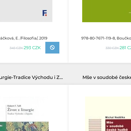
áčková, E. /Filosofia/, 2019
978-80-7671-119-8, Boučkov
293 CZK
281 
345 CZK
330 CZK
Život z liturgie-Tradice Východu i Západu
Mše v soudobé čes