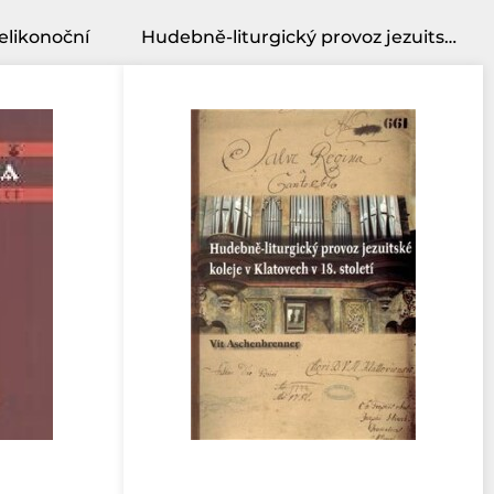
elikonoční
Hudebně-liturgický provoz jezuitské koleje v Klatovech v 18. století