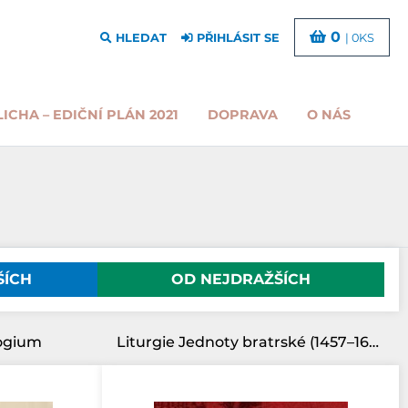
0
HLEDAT
PŘIHLÁSIT SE
| 0KS
LICHA – EDIČNÍ PLÁN 2021
DOPRAVA
O NÁS
ŠÍCH
OD NEJDRAŽŠÍCH
ogium
Liturgie Jednoty bratrské (1457–1620)