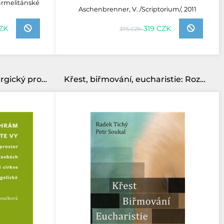
/Karmelitánské
Aschenbrenner, V. /Scriptorium/, 2011
ZK
319 CZK
375 CZK
A ten chrám jste vy: Liturgický prostor ve stavbách Českobratrské církve evangelické
Křest, biřmování, eucharistie: Rozpravy o liturgii I