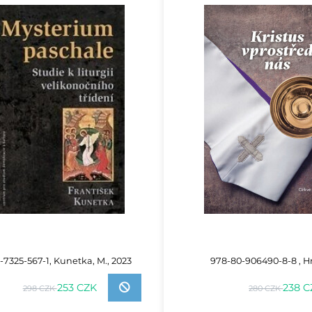
-7325-567-1, Kunetka, M., 2023
978-80-906490-8-8 , Hr
253 CZK
238 C
298 CZK
280 CZK