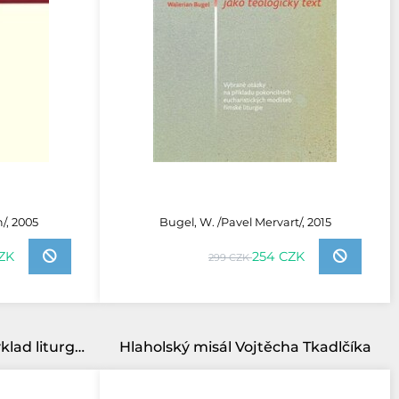
/, 2005
Bugel, W. /Pavel Mervart/, 2015
CZK
254 CZK
299 CZK
Kristus vprostřed nás-výklad liturgie a malá liturgika
Hlaholský misál Vojtěcha Tkadlčíka