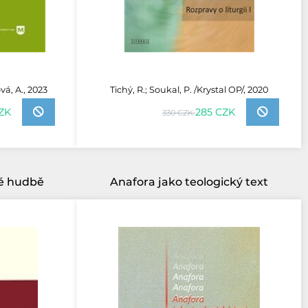
á, A., 2023
Tichý, R.; Soukal, P. /Krystal OP/, 2020
CZK
285 CZK
330 CZK
ké hudbě
Anafora jako teologický text