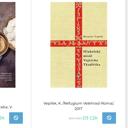
Vepřek, K. /Refugium Velehrad-Roma/,
aba, V.
2017
213 CZK
ZK
250 CZK