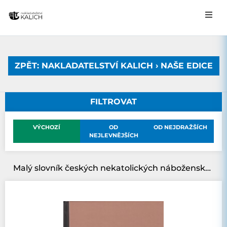
ZPĚT: NAKLADATELSTVÍ KALICH › NAŠE EDICE
FILTROVAT
VÝCHOZÍ
OD
OD NEJDRAŽŠÍCH
NEJLEVNĚJŠÍCH
Malý slovník českých nekatolických náboženských osobností 20. a 21. století