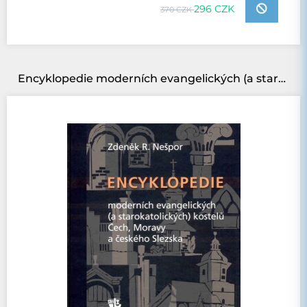
296 CZK
370 CZK
Encyklopedie moderních evangelických (a starokatolických) kostelů Čech, Moravy a českého Slezska