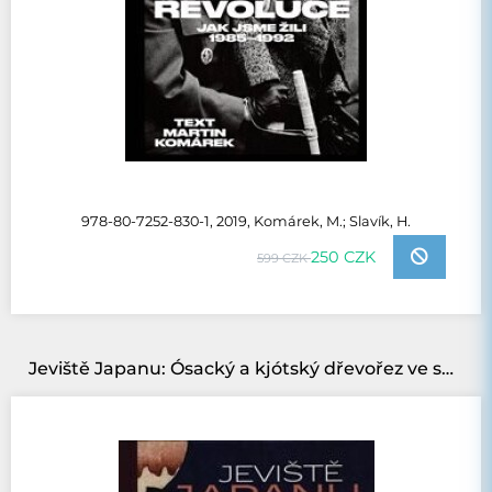
978-80-7252-830-1, 2019, Komárek, M.; Slavík, H.
250 CZK
599 CZK
Jeviště Japanu: Ósacký a kjótský dřevořez ve sbírce Národní galerie Praha