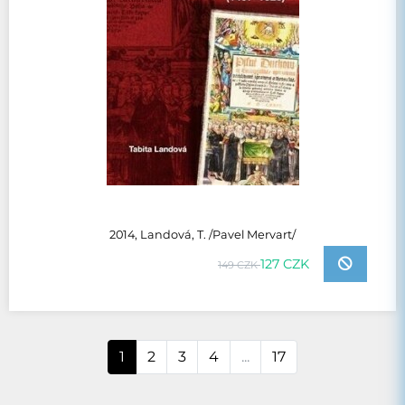
2014, Landová, T. /Pavel Mervart/
127 CZK
149 CZK
1
2
3
4
...
17