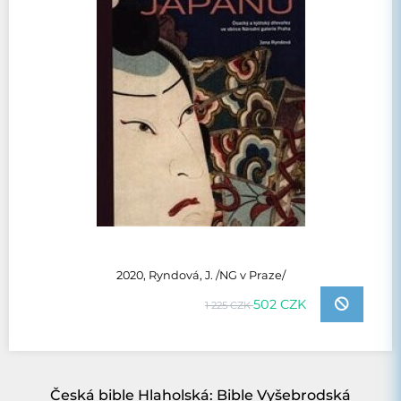
2020, Ryndová, J. /NG v Praze/
502 CZK
1 225 CZK
Česká bible Hlaholská: Bible Vyšebrodská