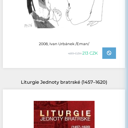
2008, Ivan Urbánek /Eman/
213 CZK
489 CZK
Liturgie Jednoty bratrské (1457–1620)