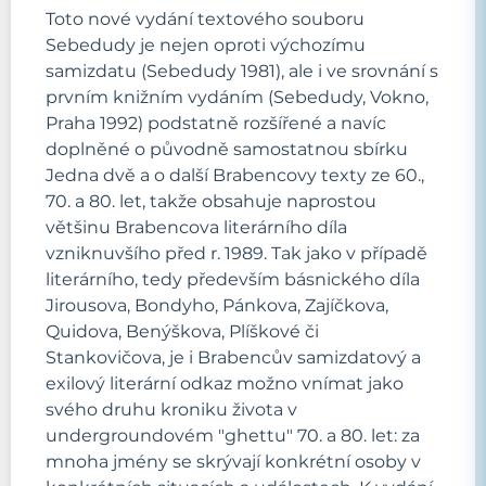
Toto nové vydání textového souboru
Sebedudy je nejen oproti výchozímu
samizdatu (Sebedudy 1981), ale i ve srovnání s
prvním knižním vydáním (Sebedudy, Vokno,
Praha 1992) podstatně rozšířené a navíc
doplněné o původně samostatnou sbírku
Jedna dvě a o další Brabencovy texty ze 60.,
70. a 80. let, takže obsahuje naprostou
většinu Brabencova literárního díla
vzniknuvšího před r. 1989. Tak jako v případě
literárního, tedy především básnického díla
Jirousova, Bondyho, Pánkova, Zajíčkova,
Quidova, Benýškova, Plíškové či
Stankovičova, je i Brabencův samizdatový a
exilový literární odkaz možno vnímat jako
svého druhu kroniku života v
undergroundovém "ghettu" 70. a 80. let: za
mnoha jmény se skrývají konkrétní osoby v