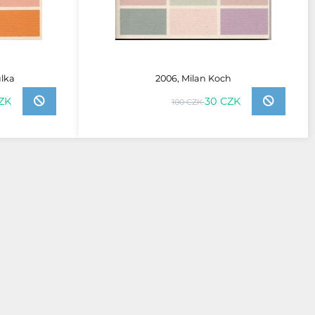
lka
2006, Milan Koch
CZK
30 CZK
100 CZK