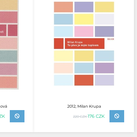
ková
2012, Milan Krupa
CZK
176 CZK
220 CZK