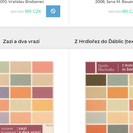
2010, Vratislav Brabenec
2008, Jana M. Baue
189 CZK
80 C
222 CZK
100 CZK
Zazi a dva vrazi