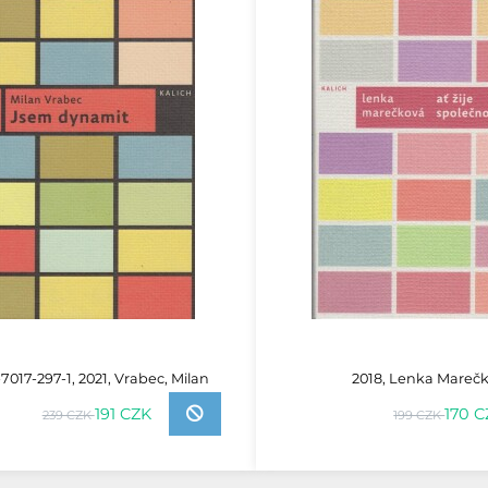
7017-297-1, 2021, Vrabec, Milan
2018, Lenka Mareč
191 CZK
170 
239 CZK
199 CZK