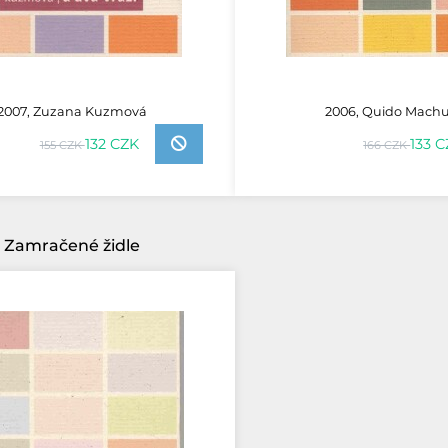
2007, Zuzana Kuzmová
2006, Quido Machu
132 CZK
133 
155 CZK
166 CZK
Zamračené židle