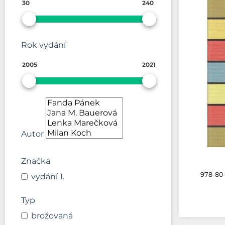
30
240
Rok vydání
2005
2021
Autor
Značka
978-80-
vydání 1.
Typ
brožovaná