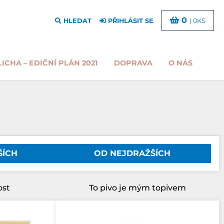
0
HLEDAT
PŘIHLÁSIT SE
| 0KS
LICHA – EDIČNÍ PLÁN 2021
DOPRAVA
O NÁS
ŠÍCH
OD NEJDRAŽŠÍCH
ost
To pivo je mým topivem