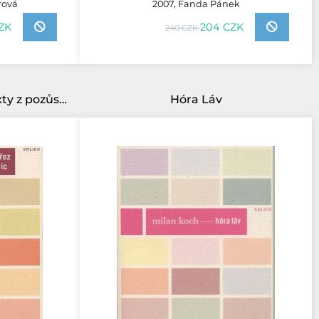
rová
2007, Fanda Pánek
ZK
204 CZK
240 CZK
Z Hrdlořez do Ďáblic (texty z pozůstalosti)
Hóra Láv