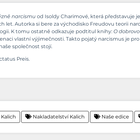
ýzně narcismu
od Isoldy Charimové, která představuje je
let. Autorka si bere za východisko Freudovu teorii narc
ologii. K tomu ostatně odkazuje podtitul knihy:
O dobrovo
cenaci vlastní výjimečnosti. Takto pojatý narcismus je pr
aše společnost stojí.
tatus Preis.
 Kalich
Nakladatelství Kalich
Naše edice