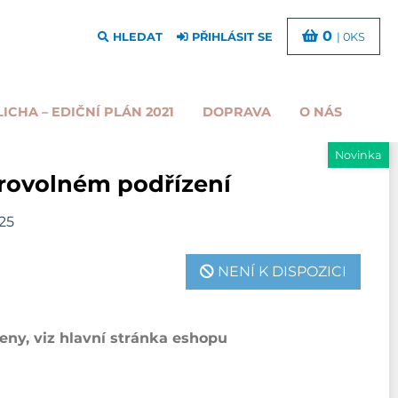
0
HLEDAT
PŘIHLÁSIT SE
| 0KS
LICHA – EDIČNÍ PLÁN 2021
DOPRAVA
O NÁS
Novinka
rovolném podřízení
25
NENÍ K DISPOZICI
ny, viz hlavní stránka eshopu