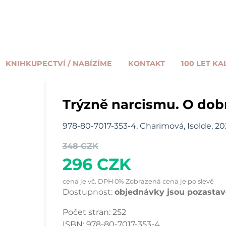
KNIHKUPECTVÍ / NABÍZÍME
KONTAKT
100 LET KA
Trýzně narcismu. O dob
978-80-7017-353-4, Charimová, Isolde, 20
348 CZK
296 CZK
cena je vč. DPH 0% Zobrazená cena je po slevě
Dostupnost:
objednávky jsou pozastave
Počet stran:
252
ISBN:
978-80-7017-353-4