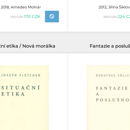
2018, Amedeo Molnár
2012, Jiřina Šiklo
170 CZK
224 C
199 CZK
280 CZK
ční etika / Nová morálka
Fantazie a poslu