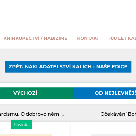
KNIHKUPECTVÍ / NABÍZÍME
KONTAKT
100 LET KA
ZPĚT: NAKLADATELSTVÍ KALICH › NAŠE EDICE
VÝCHOZÍ
OD NEJLEVNĚJ
Trýzně narcismu. O dobrovolném podřízení
Očekávání Bo
Novinka