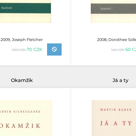
2009, Joseph Fletcher
2008, Dorothee Söl
70 CZK
50 C
200 CZK
140 CZK
Okamžik
Já a ty