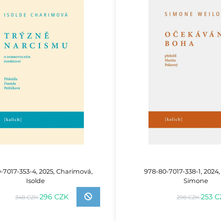
-7017-353-4, 2025, Charimová,
978-80-7017-338-1, 2024,
Isolde
Simone
296 CZK
253 
348 CZK
298 CZK