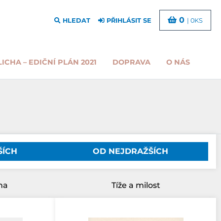
0
HLEDAT
PŘIHLÁSIT SE
| 0KS
LICHA – EDIČNÍ PLÁN 2021
DOPRAVA
O NÁS
ŠÍCH
OD NEJDRAŽŠÍCH
ha
Tíže a milost