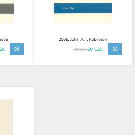
leová
2006, John A. T. Robinson
ZK
30 CZK
180 CZK