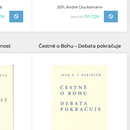
vá
2011, André Glucksmann
ZK
70 CZK
240 CZK
šnost
Čestně o Bohu – Debata pokračuje