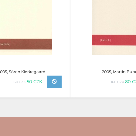
2005, Sören Kierkegaard
2005, Martin Bub
50 CZK
80 C
160 CZK
160 CZK