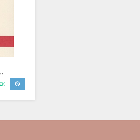
er
ZK