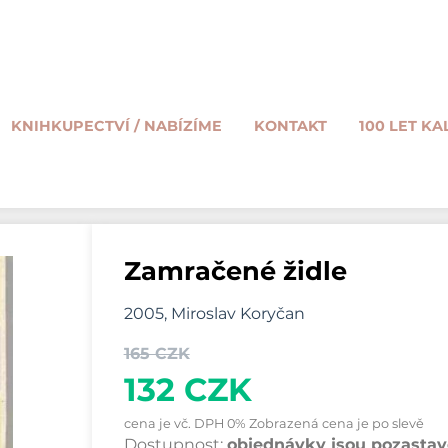
KNIHKUPECTVÍ / NABÍZÍME
KONTAKT
100 LET KA
Zamračené židle
2005, Miroslav Koryčan
165 CZK
132 CZK
cena je vč. DPH 0% Zobrazená cena je po slevě
Dostupnost:
objednávky jsou pozastave