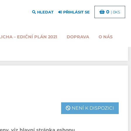
0
HLEDAT
PŘIHLÁSIT SE
| 0KS
LICHA – EDIČNÍ PLÁN 2021
DOPRAVA
O NÁS
NENÍ K DISPOZICI
ny, viz hlavní stránka eshopu