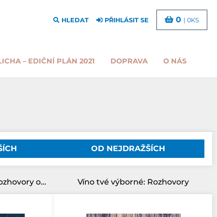
0
HLEDAT
PŘIHLÁSIT SE
| 0KS
LICHA – EDIČNÍ PLÁN 2021
DOPRAVA
O NÁS
ŠÍCH
OD NEJDRAŽŠÍCH
Pro smrt uděláno: živé rozhovory o posledních věcech
Víno tvé výborné: Rozhovory