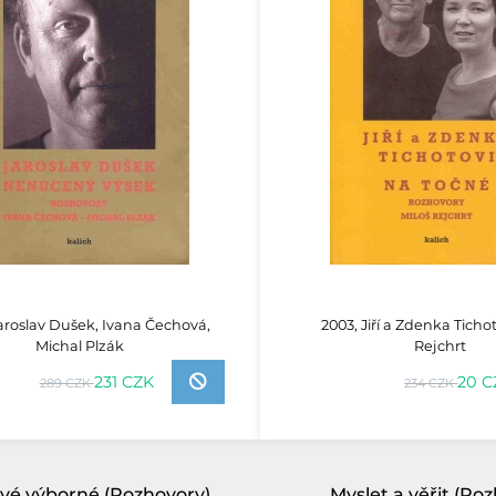
aroslav Dušek, Ivana Čechová,
2003, Jiří a Zdenka Tichot
Michal Plzák
Rejchrt
231 CZK
20 C
289 CZK
234 CZK
tvé výborné (Rozhovory)
Myslet a věřit (Ro