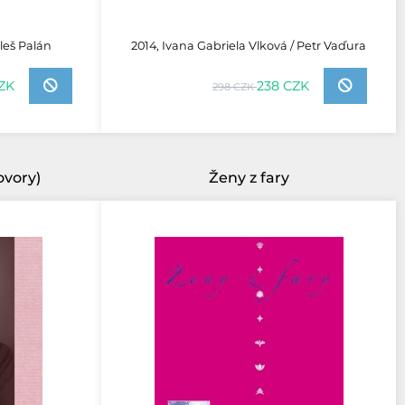
Aleš Palán
2014, Ivana Gabriela Vlková / Petr Vaďura
ZK
238 CZK
298 CZK
ovory)
Ženy z fary