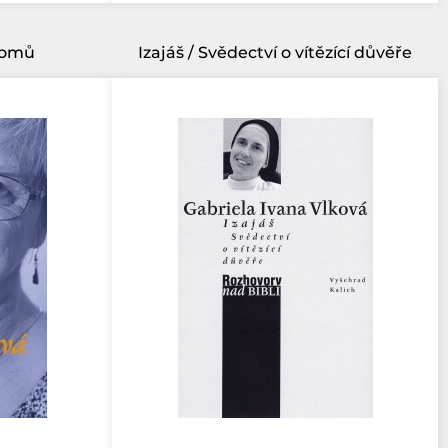
 domů
Izajáš / Svědectví o vítězící důvěře