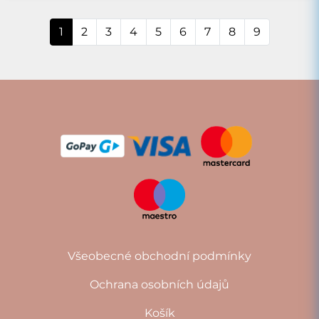
1
2
3
4
5
6
7
8
9
Všeobecné obchodní podmínky
Ochrana osobních údajů
Košík