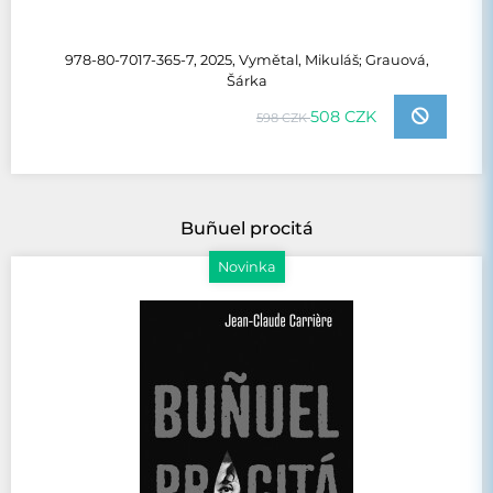
978-80-7017-365-7, 2025, Vymětal, Mikuláš; Grauová,
Šárka
508 CZK
598 CZK
Buñuel procitá
Novinka