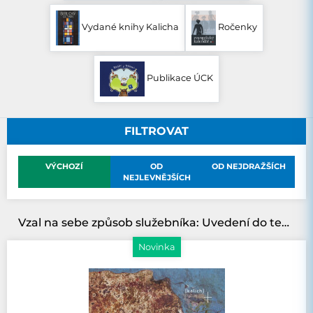
Vydané knihy Kalicha
Ročenky
Publikace ÚCK
FILTROVAT
VÝCHOZÍ
OD
OD NEJDRAŽŠÍCH
NEJLEVNĚJŠÍCH
Vzal na sebe způsob služebníka: Uvedení do teologie diakonie
Novinka