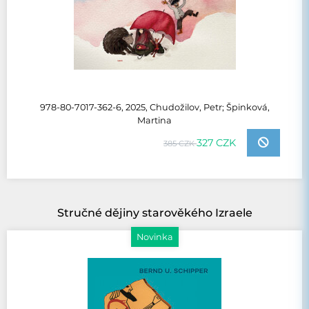
978-80-7017-362-6, 2025, Chudožilov, Petr; Špinková,
Martina
327 CZK
385 CZK
Stručné dějiny starověkého Izraele
Novinka