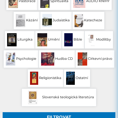
Pastorace
Spiritualita
AUDIO KNIHY
Kázání
Judaistika
Katecheze
Liturgika
Umění
Bible
Modlitby
Psychologie
Hudba CD
Církevní právo
Religionistika
Ostatní
Slovenská teologická literatúra
FILTROVAT