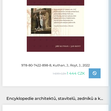
978-80-7422-898-8, Kuthan, J.; Royt, J., 2022
1 444 CZK
1 699 CZK
Encyklopedie architektů, stavitelů, zedníků a kameníků v Čechách