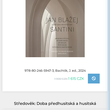
978-80-246-5947-3, Bachtík, J. ed., 2024
1 615 CZK
1 900 CZK
Středověk: Doba předhusitská a husitská