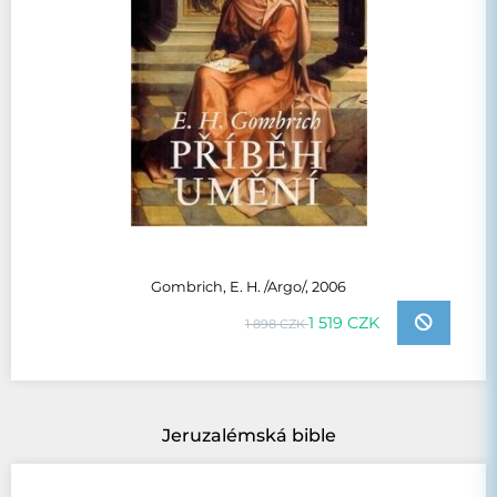
Gombrich, E. H. /Argo/, 2006
1 519 CZK
1 898 CZK
Jeruzalémská bible