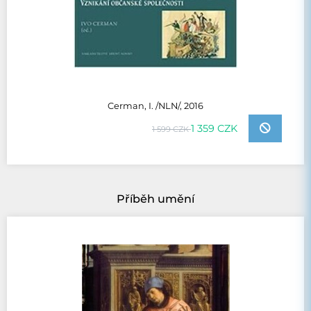
Cerman, I. /NLN/, 2016
1 359 CZK
1 599 CZK
Příběh umění