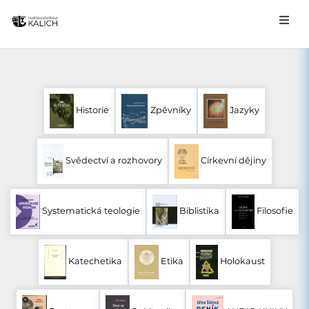
Historie
Zpěvníky
Jazyky
Svědectví a rozhovory
Církevní dějiny
Systematická teologie
Biblistika
Filosofie
Katechetika
Etika
Holokaust