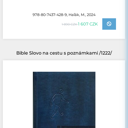
978-80-7437-428-9, Haľák, M., 2024
1 607 CZK
1 890 CZK
Bible Slovo na cestu s poznámkami /1222/