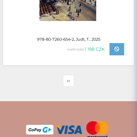
978-80-7260-654-2, Judt, T., 2025
1 198 CZK
1 497 CZK
››