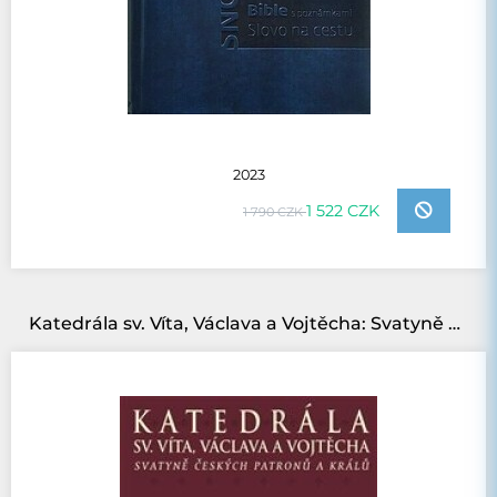
2023
1 522 CZK
1 790 CZK
Katedrála sv. Víta, Václava a Vojtěcha: Svatyně českých patronů a králů