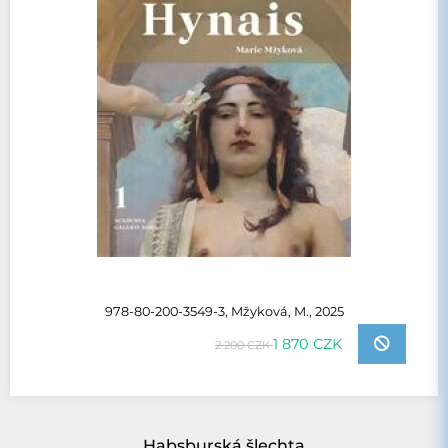
978-80-200-3549-3, Mžyková, M., 2025
1 870 CZK
2 200 CZK
Habsburská šlechta