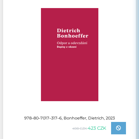
978–80–7017–317–6, Bonhoeffer, Dietrich, 2023
423 CZK
498 CZK