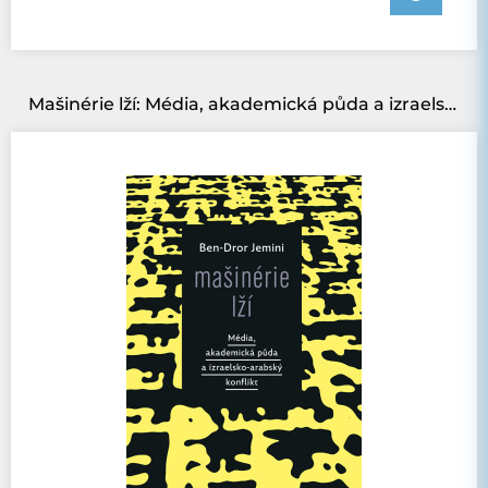
Mašinérie lží: Média, akademická půda a izraelsko-arabský konflikt