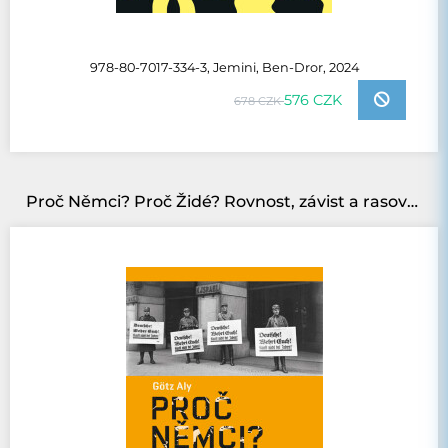
978-80-7017-334-3, Jemini, Ben-Dror, 2024
576 CZK
678 CZK
Proč Němci? Proč Židé? Rovnost, závist a rasová nenávist 1800–1933