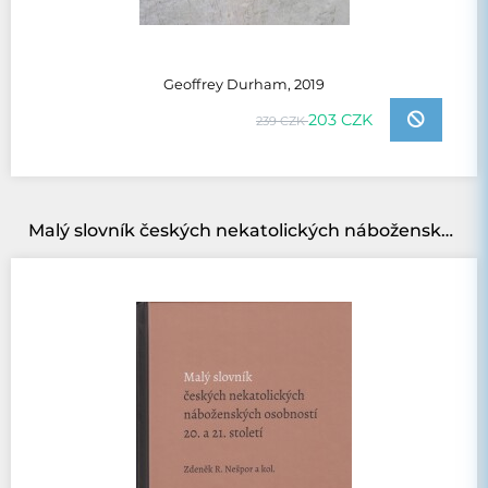
Geoffrey Durham, 2019
203 CZK
239 CZK
Malý slovník českých nekatolických náboženských osobností 20. a 21. století