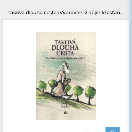
Taková dlouhá cesta (Vyprávění z dějin křesťanské církve)