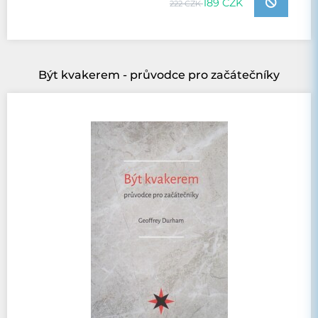
189 CZK
222 CZK
Být kvakerem - průvodce pro začátečníky