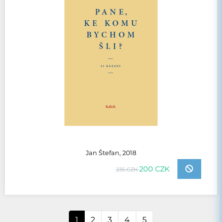
Jan Štefan, 2018
200 CZK
235 CZK
1
2
3
4
5